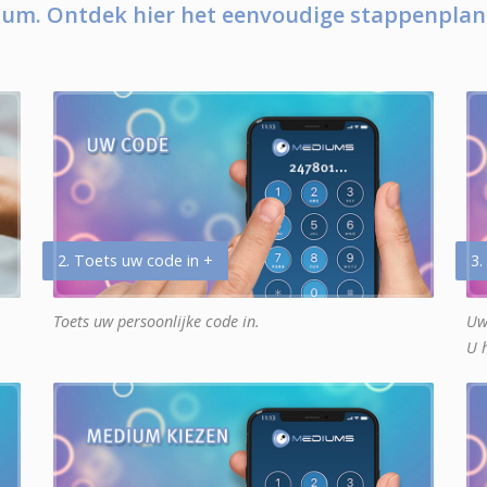
um. Ontdek hier het eenvoudige stappenplan
2. Toets uw code in +
3.
Toets uw persoonlijke code in.
Uw
U 