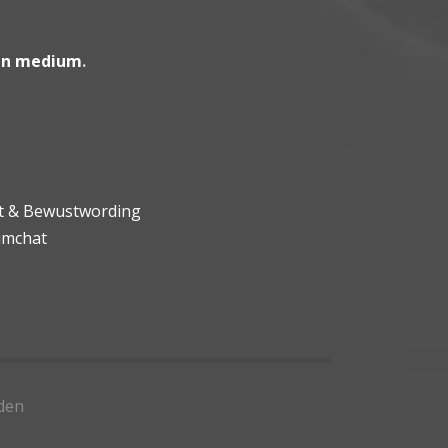
en medium
.
ht & Bewustwording
umchat
den