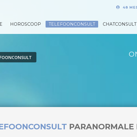
48 ME
E
HOROSCOOP
TELEFOONCONSULT
CHATCONSULT
O
EFOONCONSULT
LEFOONCONSULT
PARANORMALE 