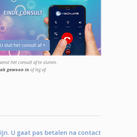
 U sluit het consult af +
enst het consult af te sluiten.
ak gewoon in
of leg af.
ijn. U gaat pas betalen na contact