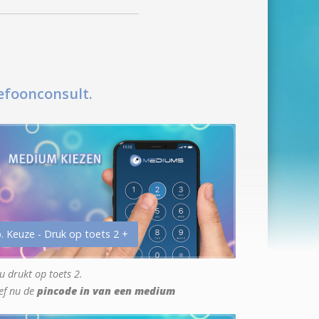
efoonconsult.
. Keuze - Druk op toets 2 +
u drukt op toets 2.
ef nu de
pincode in van een medium