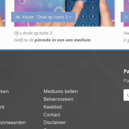
4b. Keuze - Druk op toets 2 +
5.
Of u drukt op toets 2.
Uw
Geef nu de
pincode in van een medium
U 
P
Pa
eken
Mediums bellen
Uw
Belverzoeken
nt
Kwaliteit
Contact
oorwaarden
Disclaimer