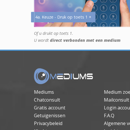
4a. Keuze - Druk op toets 1 +
Of u drukt op toets 1.
U wordt
direct verbonden met een medium
Mediums
Medium zo
Chatconsult
Mailconsult
Gratis account
Login accou
Getuigenissen
F.A.Q
Privacybeleid
Algemene v