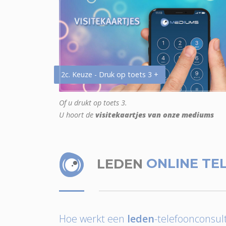
2c. Keuze - Druk op toets 3 +
Of u drukt op toets 3.
U hoort de
visitekaartjes van onze mediums
LEDEN
ONLINE TE
Hoe werkt een
leden
-telefoonconsult