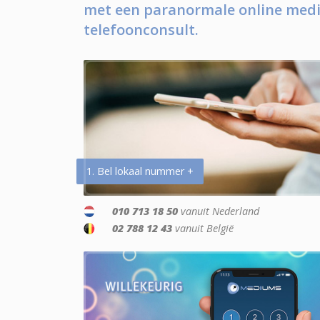
met een paranormale online medi
telefoonconsult.
1. Bel lokaal nummer +
010 713 18 50
vanuit Nederland
02 788 12 43
vanuit België