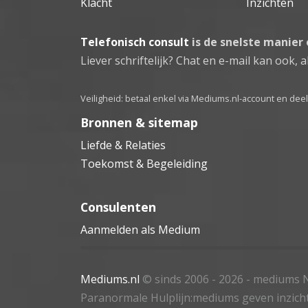
Klacht
Inzichten
Telefonisch consult
is de snelste manier
Liever schriftelijk? Chat en e-mail kan ook, al
Veiligheid: betaal enkel via Mediums.nl-account en de
Bronnen & sitemap
Liefde & Relaties
Toekomst & Begeleiding
Consulenten
Aanmelden als Medium
Mediums.nl
© sinds 2006 - 2026
- mediums N
Paranormale Hulplijn:mediums geven inzich