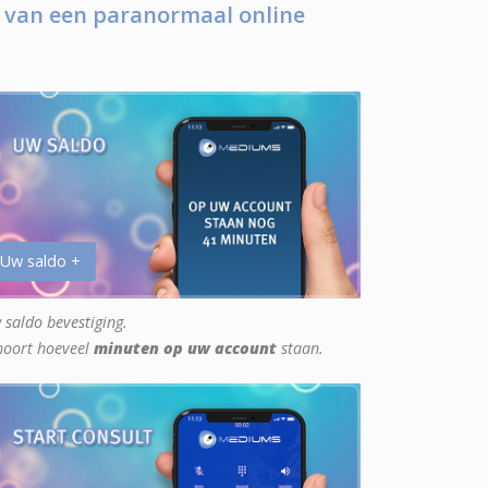
 van een paranormaal online
 Uw saldo +
 saldo bevestiging.
hoort hoeveel
minuten op uw account
staan.