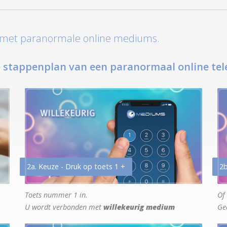
t met paranormale online mediums.
 stappenplan van een paranormaal online tel
2a. Keuze - Druk op toets 1 +
2b
Toets nummer 1 in.
Of 
U wordt verbonden met
willekeurig medium
Ge