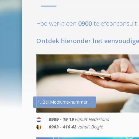
Hoe werkt een
0900
-telefoonconsul
Ontdek hieronder het eenvoudige
1. Bel Mediums-nummer +
0909 - 19 19
vanuit Nederland
0903 - 416 42
vanuit België