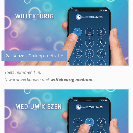
2a. Keuze - Druk op toets 1 +
Toets nummer 1 in.
U wordt verbonden met
willekeurig medium