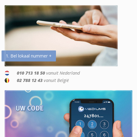
1. Bel lokaal nummer +
010 713 18 50
vanuit Nederland
02 788 12 43
vanuit België