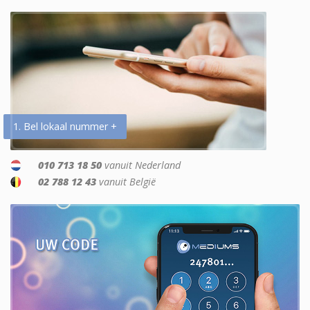
1. Bel lokaal nummer +
010 713 18 50
vanuit Nederland
02 788 12 43
vanuit België