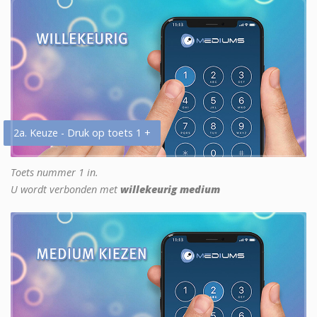
2a. Keuze - Druk op toets 1 +
Toets nummer 1 in.
U wordt verbonden met
willekeurig medium