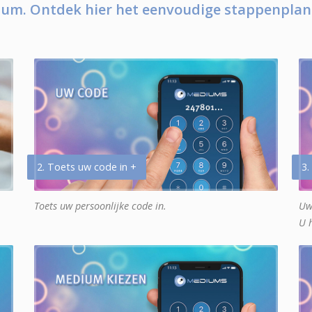
um. Ontdek hier het eenvoudige stappenplan
2. Toets uw code in +
3.
Toets uw persoonlijke code in.
Uw
U 