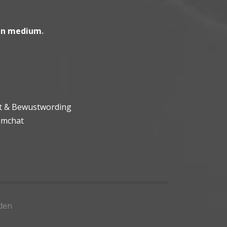
en medium
.
ht & Bewustwording
umchat
den