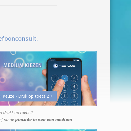
efoonconsult.
. Keuze - Druk op toets 2 +
u drukt op toets 2.
ef nu de
pincode in van een medium