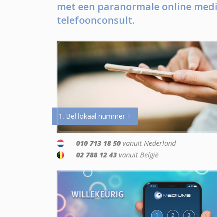
met een paranormale online medi
telefoonconsult.
1. Bel lokaal nummer +
010 713 18 50
vanuit Nederland
02 788 12 43
vanuit België