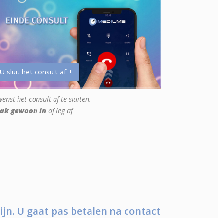
 U sluit het consult af +
enst het consult af te sluiten.
ak gewoon in
of leg af.
ijn. U gaat pas betalen na contact