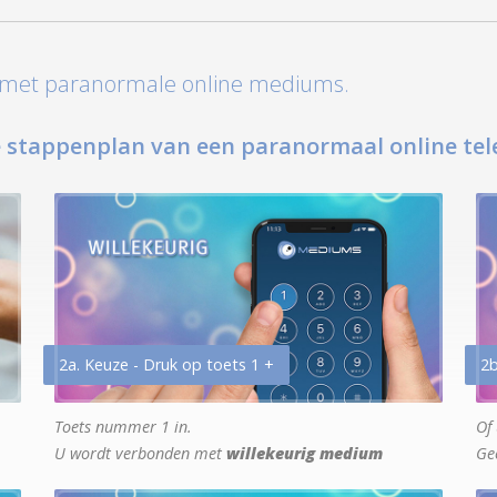
t met paranormale online mediums.
 stappenplan van een paranormaal online tel
2a. Keuze - Druk op toets 1 +
2b
Toets nummer 1 in.
Of 
U wordt verbonden met
willekeurig medium
Ge