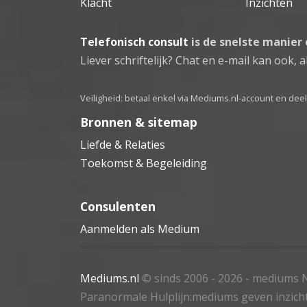
Klacht
Inzichten
Telefonisch consult
is de snelste manier
Liever schriftelijk? Chat en e-mail kan ook, al
Veiligheid: betaal enkel via Mediums.nl-account en de
Bronnen & sitemap
Liefde & Relaties
Toekomst & Begeleiding
Consulenten
Aanmelden als Medium
Mediums.nl
© sinds 2006 - 2026
- mediums N
Paranormale Hulplijn:mediums geven inzich