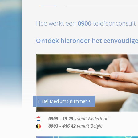
Hoe werkt een
0900
-telefoonconsul
Ontdek hieronder het eenvoudige
1. Bel Mediums-nummer +
0909 - 19 19
vanuit Nederland
0903 - 416 42
vanuit België