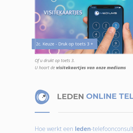
2c. Keuze - Druk op toets 3 +
Of u drukt op toets 3.
U hoort de
visitekaartjes van onze mediums
LEDEN
ONLINE TE
Hoe werkt een
leden
-telefoonconsult