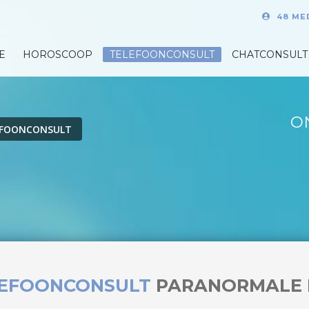
48 ME
E
HOROSCOOP
TELEFOONCONSULT
CHATCONSULT
O
EFOONCONSULT
LEFOONCONSULT
PARANORMALE 