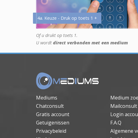
4a. Keuze - Druk op toets 1 +
Of u drukt op toets 1.
U wordt
direct verbonden met een medium
Mediums
Medium zo
Chatconsult
Mailconsult
Gratis account
Login accou
Getuigenissen
F.A.Q
Privacybeleid
Algemene v