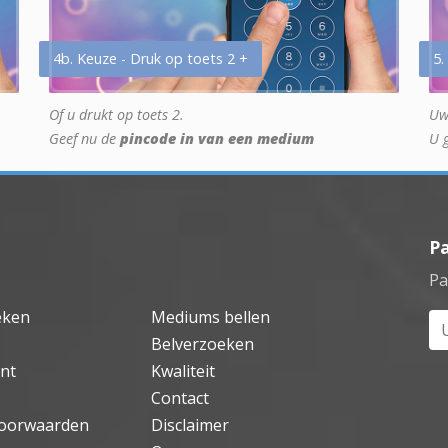
4b. Keuze - Druk op toets 2 +
5.
Of u drukt op toets 2.
Uw
Geef nu de
pincode in van een medium
U 
P
Pa
eken
Mediums bellen
Uw
Belverzoeken
nt
Kwaliteit
Contact
oorwaarden
Disclaimer