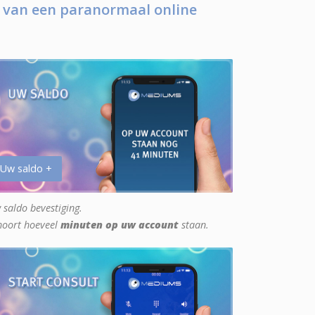
 van een paranormaal online
 Uw saldo +
 saldo bevestiging.
hoort hoeveel
minuten op uw account
staan.