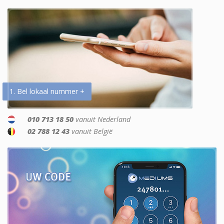
1. Bel lokaal nummer +
010 713 18 50
vanuit Nederland
02 788 12 43
vanuit België