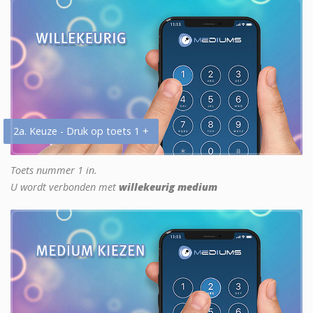
2a. Keuze - Druk op toets 1 +
Toets nummer 1 in.
U wordt verbonden met
willekeurig medium