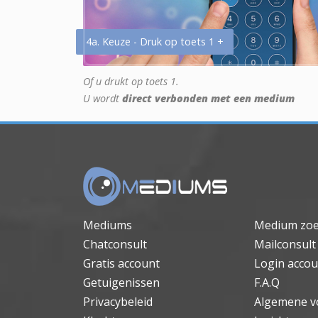
4a. Keuze - Druk op toets 1 +
Of u drukt op toets 1.
U wordt
direct verbonden met een medium
Mediums
Medium zo
Chatconsult
Mailconsult
Gratis account
Login accou
Getuigenissen
F.A.Q
Privacybeleid
Algemene v