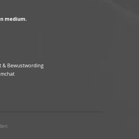
en medium
.
ht & Bewustwording
umchat
den