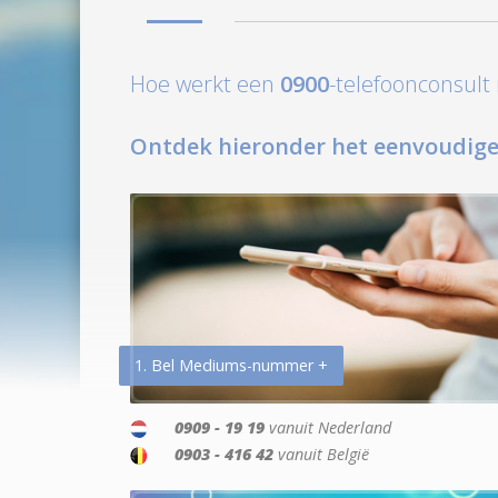
Hoe werkt een
0900
-telefoonconsul
Ontdek hieronder het eenvoudige
1. Bel Mediums-nummer +
0909 - 19 19
vanuit Nederland
0903 - 416 42
vanuit België