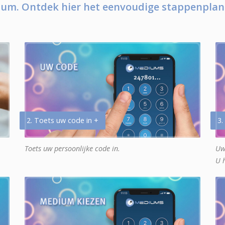
um. Ontdek hier het eenvoudige stappenplan
2. Toets uw code in +
3.
Toets uw persoonlijke code in.
Uw
U 