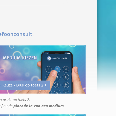
efoonconsult.
. Keuze - Druk op toets 2 +
u drukt op toets 2.
ef nu de
pincode in van een medium