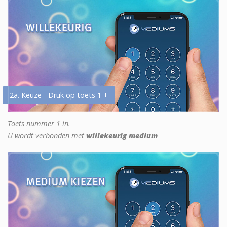
2a. Keuze - Druk op toets 1 +
Toets nummer 1 in.
U wordt verbonden met
willekeurig medium