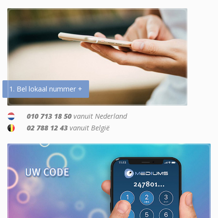
1. Bel lokaal nummer +
010 713 18 50
vanuit Nederland
02 788 12 43
vanuit België