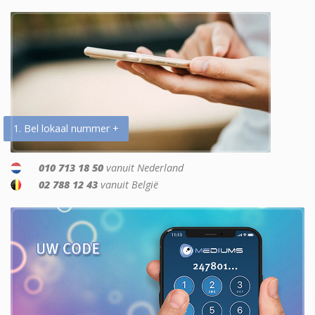
1. Bel lokaal nummer +
010 713 18 50
vanuit Nederland
02 788 12 43
vanuit België