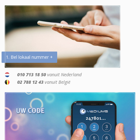
1. Bel lokaal nummer +
010 713 18 50
vanuit Nederland
02 788 12 43
vanuit België