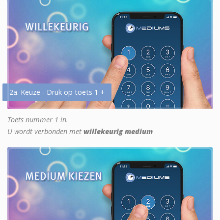
2a. Keuze - Druk op toets 1 +
Toets nummer 1 in.
U wordt verbonden met
willekeurig medium